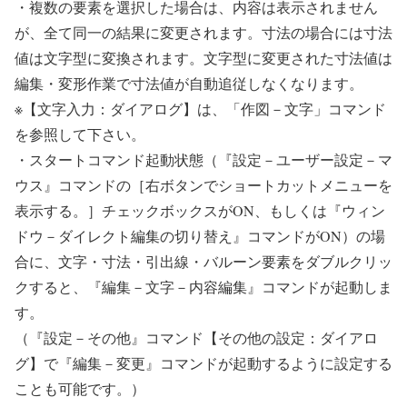
・複数の要素を選択した場合は、内容は表示されません
が、全て同一の結果に変更されます。寸法の場合には寸法
値は文字型に変換されます。文字型に変更された寸法値は
編集・変形作業で寸法値が自動追従しなくなります。
※【文字入力：ダイアログ】は、「作図－文字」コマンド
を参照して下さい。
・スタートコマンド起動状態（『設定－ユーザー設定－マ
ウス』コマンドの［右ボタンでショートカットメニューを
表示する。］チェックボックスがON、もしくは『ウィン
ドウ－ダイレクト編集の切り替え』コマンドがON）の場
合に、文字・寸法・引出線・バルーン要素をダブルクリッ
クすると、『編集－文字－内容編集』コマンドが起動しま
す。
（『設定－その他』コマンド【その他の設定：ダイアロ
グ】で『編集－変更』コマンドが起動するように設定する
ことも可能です。）