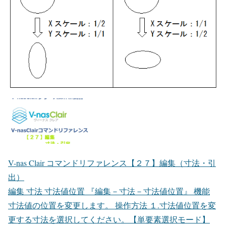
V-nas Clair コマンドリファレンス【２７】編集（寸法・引
出）
編集 寸法 寸法値位置 『編集－寸法－寸法値位置』 機能
寸法値の位置を変更します。 操作方法 １.寸法値位置を変
更する寸法を選択してください。【単要素選択モード】