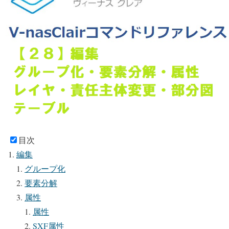
目次
編集
グループ化
要素分解
属性
属性
SXF属性