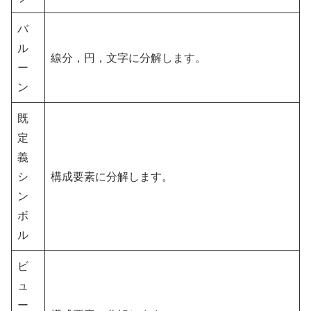
バ
ル
線分，円，文字に分解します。
ー
ン
既
定
義
シ
構成要素に分解します。
ン
ボ
ル
ビ
ュ
ー