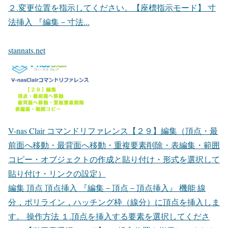
２.変更位置を指示してください。【座標指示モード】 寸
法挿入 『編集－寸法...
stannats.net
V-nas Clair コマンドリファレンス【２９】編集（頂点・最
前面へ移動・最背面へ移動・重複要素削除・表編集・範囲
コピー・オブジェクトの作成と貼り付け・形式を選択して
貼り付け・リンクの設定）
編集 頂点 頂点挿入 『編集－頂点－頂点挿入』 機能 線
分，ポリライン，ハッチング枠（線分）に頂点を挿入しま
す。 操作方法 １.頂点を挿入する要素を選択してくださ