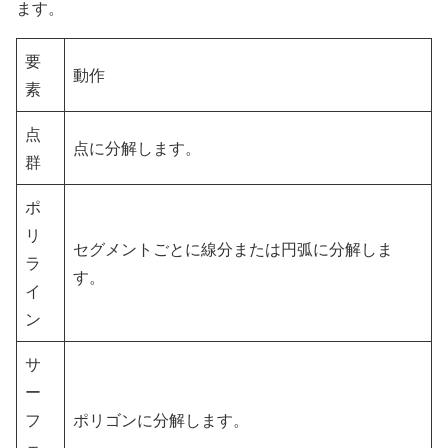
ます。
要
動作
素
点
点に分解します。
群
ポ
リ
セグメントごとに線分または円弧に分解しま
ラ
す。
イ
ン
サ
ー
フ
ポリゴンに分解します。
ェ