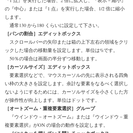
『1 点』を実行した場合、2 倍に拡大し、『表示－縮小』
の『中心』または『1 点』を実行した場合、1/2 倍に縮小
します。
通常130 から180 くらいに設定して下さい。
［パンの割合］エディットボックス
スクロールバーの矢印または箱の上下左右の領域をクリ
ックした場合の移動量を設定します。単位は%です。
50％の場合は画面の半分ずつ移動します。
［カーソルサイズ］エディットボックス
要素選択などで、マウスカーソルの先に表示される四角
い枠の大きさを設定します。余計な要素をなるべく選択し
ないようにするためには、カーソルサイズを小さくした方
が操作性が向上します。単位はドットです。
［オートズーム・重複要素選択］グループ
『ウインドウ－オートズーム』または『ウインドウ－重
複要素選択』がON の場合の動作を設定します。