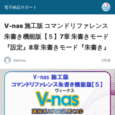
電子納品サポート
V-nas 施工版 コマンドリファレンス
朱書き機能版【５】7章 朱書きモード
『設定』8章 朱書きモード『朱書き』
dennou
3年前